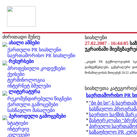
ძირითადი მენიუ
სიახლენი
ახალი ამბები
27.02.2007 - 16:44:05
სა
უკრაინაში მიემგზავრე
ქართული PR სიახლენი
საერთაშორისო PR სიახლენი
რესურსები
,,კიევის PR ტექნოლოგიების სკ
დამფუძნებლები, გენერალური დირ
პროფესიული კოდექსები
მონაწილეობას მიიღებენ 20-22 აპ
ქეისები
ტერმინოლოგია
ინტერნეტ ბმულები
სიახლეთა კატეგორიე
ლიტერატურა
საერთაშორისო PR ს
რეკომენდირებული წიგნები
*
”ბი ბი სი”-ს საერთა
ქართული გამოცემები
სასწავლო პროგრამ
სასწავლო მასალები
*
საერთო საქმის მარკ
პერიოდული გამოცემები
*
მასტერკლასი “ბრენდ
სტატიები
*
პირველი საერთაშო
ინტერვიუ
*
საზაფხულო PR კურსე
კვლევები