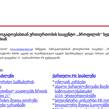
ზოგადოებასთან ურთიერთობის სააგენტო ,,პროფილის’’ ხ
ბიან
ოლის’’ (
www.prschool.kiev.ua
) მიწვევით, საზოგადოებასთან ურთიერთობის სააგენტო ,,
ექტორი მანანა გეგიძე და საკონსულტაციო ჯგუფის ხელმძღვანელი ელგუჯა მარღია უკრაი
რილს დაგეგმილ VI - საერთაშორისო PR ფესტივალში.
ბი
იახლენი
ქართული PR სიახლენი
*
შორისო სამსახურის
ონლაინ კურსები
*
ა
ახალი ქართულენოვანი წიგნ
ეტინგი* გაყიდვებს ზრდის
საზოგადოებასთა&#
ი 21”
4316; ურთიერთობებში
*
რისო მედია ფორუმი
სტუდენტური კონკურსი PR ოფ
*
ბი უკრაინაში
სოციალური მედია სკოლებში