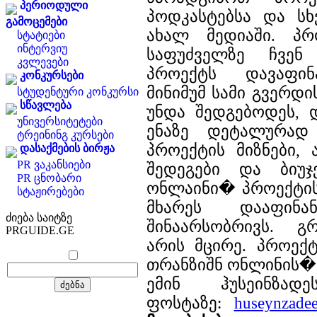
პერიოდული
პოდკასტებსა და სხ
გამოცემები
ახალ მედიაში. პრ
სტატიები
ინტერვიუ
საფუძველზე ჩვენ
კვლევები
პროექტს დავაფინ
კონკურსები
მინიმუმ სამი გვერდის
სტუდენტური კონკურსი
სწავლება
უნდა შედგებოდეს, 
უნივერსიტეტები
ენაზე დეტალურად
ტრეინინგ კურსები
პროექტის მიზნები, 
დასაქმების ბირჟა
PR ვაკანსიები
შედეგები და ბიუჯ
PR ცნობარი
ონლაინი� პროექტი
სტაჟირებები
მხარეს დააფინ
ძიება საიტზე
შინაარსობრივს. გ
PRGUIDE.GE
არის მცირე. პროექ
თრანზიშნ ონლინის� 
ემინ ჰუსეინზად
ფოსტაზე:
huseynzadee