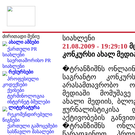
ძირითადი მენიუ
სიახლენი
ახალი ამბები
21.08.2009 - 19:29:10
მ
ქართული PR
კონკურსი ახალ მედი
სიახლენი
საერთაშორისო PR
სიახლენი
�ტრანზიშნს ონლაინ
რესურსები
საგრანტო კონკურ
პროფესიული
არასამთავრობო ო
კოდექსები
ქეისები
მედიაში მომუშავე 
ტერმინოლოგია
ახალი მედიის, ბლო
ინტერნეტ ბმულები
ლიტერატურა
ჟურნალისტიკისა
რეკომენდირებული
აქტივობების განვი
წიგნები
�ტრანზიშნს ონლ
ქართული გამოცემები
სასწავლო მასალები
წარადგინოთ პროე