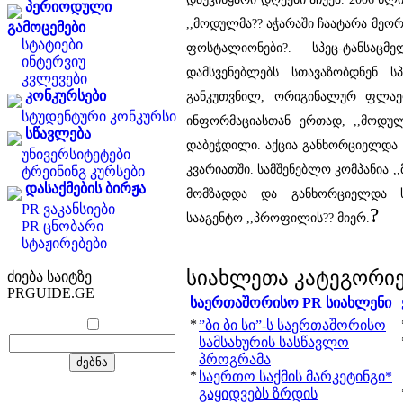
პერიოდული
,,მოდულმა?? აჭარაში ჩაატარა მეო
გამოცემები
სტატიები
ფოსტალიონები?. სპეც-ტანსაცმ
ინტერვიუ
დამსვენებლებს სთავაზობდნენ ს
კვლევები
კონკურსები
განკუთვნილ, ორიგინალურ ფლაერ
სტუდენტური კონკურსი
ინფორმაციასთან ერთად, ,,მოდულ
სწავლება
დაბეჭდილი. აქცია განხორციელდა 
უნივერსიტეტები
კვარიათში. სამშენებლო კომპანია ,
ტრეინინგ კურსები
დასაქმების ბირჟა
მომზადდა და განხორციელდა ს
PR ვაკანსიები
?
სააგენტო ,,პროფილის?? მიერ.
PR ცნობარი
სტაჟირებები
სიახლეთა კატეგორი
ძიება საიტზე
PRGUIDE.GE
საერთაშორისო PR სიახლენი
*
”ბი ბი სი”-ს საერთაშორისო
სამსახურის სასწავლო
პროგრამა
*
საერთო საქმის მარკეტინგი*
გაყიდვებს ზრდის