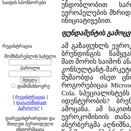
საიტის სპონსორები
უნდობლობით სარ
ევროპელების მხრიდ
ინიციატივებით.
ფუნდამენტის გამოც
ამ გაზაფუხლს ევრო
რეგისტრაცია
ბრენდინგის წამყვა
მომხმარებლის სახელი
მათ შორის საიმონ ა
პაროლი
კონსულტანტ-მარკ
მუშაობდა ისეთ ცნ
როგორებიცაა Microsof
დამიმახსოვრე
Cola. სპეციალისტებ
[
რეგისტრაცია
]
იდენტურობის? ბრე
[
დაგავიწყდათ
ამოცანა. ამ საკით
პაროლი?
]
ევროკომისიის თა
დარეგისტრირდით და
ანერბერგმა აღნიშნა
მიიღეთ პერიოდული
ინფორმაცია