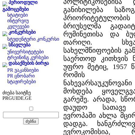
პოლიტიკოსებისა
პერიოდული
განიხილება საზო
გამოცემები
სტატიები
პრიორიტეტულობის 
ინტერვიუ
ბრიუსელმა გადაიტ
კვლევები
კონკურსები
რუმინეთისა და ბუ
სტუდენტური კონკურსი
თარიღი. სხვ
სწავლება
სახელმწიფოების გაწ
უნივერსიტეტები
საერთოდ კითხვის ნ
ტრეინინგ კურსები
დასაქმების ბირჟა
უფრო მეტიც, 1957
PR ვაკანსიები
რომის ხელ
PR ცნობარი
სტაჟირებები
ნახევარსაუკუნოვან
მოხდება ყოველგვ
ძიება საიტზე
გარეშე. არადა, სწ
PRGUIDE.GE
დაუდო სათავე ე
ევროპაში ახლა მცი
დადგა. ხანგრძლი
ევროკომისია,