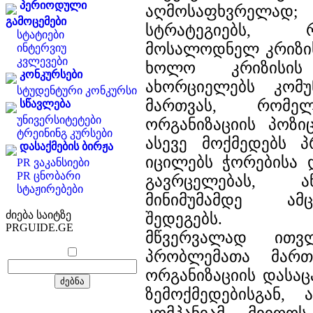
პერიოდული
აღმოსაფხვრელ
გამოცემები
სტრატეგიებს,
სტატიები
მოსალოდნელ კრიზის
ინტერვიუ
კვლევები
ხოლო კრიზისის
კონკურსები
ახორციელებს კომუ
სტუდენტური კონკურსი
მართვას, რომე
სწავლება
უნივერსიტეტები
ორგანიზაციის პოზიც
ტრეინინგ კურსები
ასევე მოქმედებს პ
დასაქმების ბირჟა
იცილებს ჭორებისა 
PR ვაკანსიები
PR ცნობარი
გავრცელებას, 
სტაჟირებები
მინიმუმამდე ამ
ძიება საიტზე
შედეგებს. პრო
PRGUIDE.GE
მწვერვალად ითვ
პრობლემათა მართ
ორგანიზაციის დასაც
ზემოქმედებისგან,