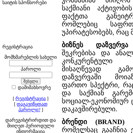
კომპანიამ მიიღო
საიტის სპონსორები
საქმიანი აქტივობი
ფაქტთა განეიტრ
რომლებიც საფრთ
უპირატესობებს, რაც მ
ბიზნეს დაზვერვა
რეგისტრაცია
შეკრებისა და ანალ
მომხმარებლის სახელი
კონკურენტული
მისაღწევად გამო
პაროლი
დაზვერვაში მოია
ფართო სპექტრი, რა
დამიმახსოვრე
და საქმიან გარემ
[
რეგისტრაცია
]
სოციალ-ეკონომიურ 
[
დაგავიწყდათ
დაკავშირებული.
პაროლი?
]
დარეგისტრირდით და
ბრენდი (BRAND)
-
მიიღეთ პერიოდული
რომელსაც გააჩნია 
ინფორმაცია