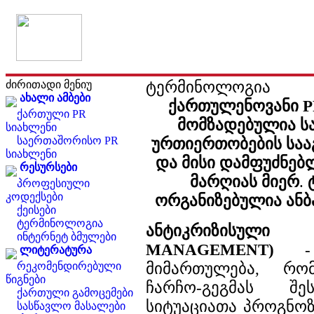
ტერმინოლოგია
ძირითადი მენიუ
ახალი ამბები
ქართულენოვანი 
ქართული PR
მომზადებულია ს
სიახლენი
საერთაშორისო PR
ურთიერთობების სა
სიახლენი
და მისი დამფუძნებ
რესურსები
მარღიას მიერ
.
პროფესიული
კოდექსები
ორგანიზებულია ანბ
ქეისები
ტერმინოლოგია
ანტიკრიზისული 
ინტერნეტ ბმულები
MANAGEMENT)
- 
ლიტერატურა
მიმართულება, რომ
რეკომენდირებული
წიგნები
ჩარჩო-გეგმას შ
ქართული გამოცემები
სიტუაციათა პროგნოზ
სასწავლო მასალები