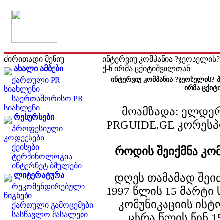
ძირითადი მენიუ
ინტერვიუ კომპანია ?ჯეოსელის?
ახალი ამბები
ქ-ნ ირმა ცქიტიშვილთან
ქართული PR
ინტერვიუ კომპანია ?ჯეოსელის? პ
ირმა ცქიტ
სიახლენი
საერთაშორისო PR
სიახლენი
მოამზადა: ელდერ
რესურსები
PRGUIDE.GE კორესპ
პროფესიული
კოდექსები
ქეისები
როდის შეიქმნა კო
ტერმინოლოგია
ინტერნეტ ბმულები
ლიტერატურა
დღეს თამამად შეი
რეკომენდირებული
1997 წლის 15 მარტ
წიგნები
კომუნიკაციის ის
ქართული გამოცემები
სასწავლო მასალები
ცხრა წლის წინ 