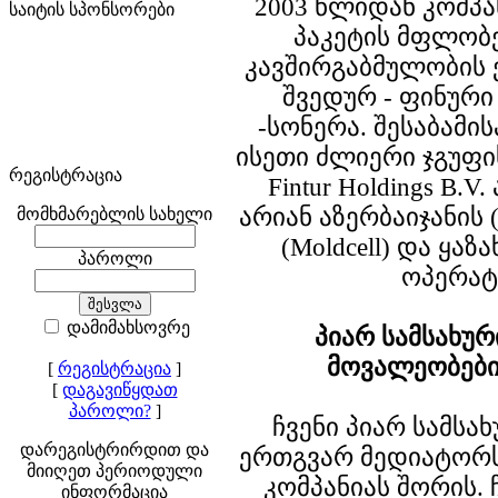
2003 წლიდან კომპ
საიტის სპონსორები
პაკეტის მფლო
კავშირგაბმულობის
შვედურ - ფინური
-სონერა. შესაბამი
ისეთი ძლიერი ჯგუფი
რეგისტრაცია
Fintur Holdings B.V
არიან აზერბაიჯანის 
მომხმარებლის სახელი
(Moldcell) და ყაზ
პაროლი
ოპერატ
დამიმახსოვრე
პიარ სამსახუ
მოვალეობები
[
რეგისტრაცია
]
[
დაგავიწყდათ
პაროლი?
]
ჩვენი პიარ სამსა
დარეგისტრირდით და
ერთგვარ მედიატორს
მიიღეთ პერიოდული
კომპანიას შორის.
ინფორმაცია