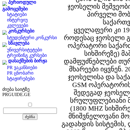
პერიოდული
ჯეოსელის მეშვეო
გამოცემები
პირველი მო
სტატიები
ინტერვიუ
საქართ
კვლევები
ყველაფერი კი 19
კონკურსები
როდესაც ჯეოსელი 
სტუდენტური კონკურსი
სწავლება
ოპერატორი საქარ
უნივერსიტეტები
სიხშირეზე) მა
ტრეინინგ კურსები
დამფუძნებლები თუ
დასაქმების ბირჟა
PR ვაკანსიები
მხარეები იყვნენ. 
PR ცნობარი
ჯეოსელისა და საქ
სტაჟირებები
GSM ოპერატორის 
ძიება საიტზე
შედეგად ჯეოსელ
PRGUIDE.GE
სრულუფლებიანი 
(1800 MHZ სიხშირე
მნიშვნელოვანი მო
გადახდის სისტემის,