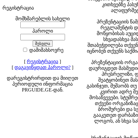
კითხვებზე პას
რეგისტრაცია
ალაფურშეტი
მომხმარებლის სახელი
პრეზენტაციის წა
რეგლამენტის და
პაროლი
მოწყობისას აუც
სხვადასხვა მა
შთაბეჭდილება თქვენს
დამიმახსოვრე
იცნობენ თქვენს საქმ
[
რეგისტრაცია
]
პრეზენტაციის ორგა
[
დაგავიწყდათ პაროლი?
]
დაურიგდეთ მასმედიი
პრესრელიზი, ფ
დარეგისტრირდით და მიიღეთ
შეატყობინეთ მას
პერიოდული ინფორმაცია
გასინჯეთ, მუშაობს თუ
PRGUIDE.GE-დან.
კვირით ადრე შე
მოსაწვევები. სტუმრ
თქვენი ორგანიზაც
ბროშურები და სვ
გააკეთეთ დარბაზი
ლოგოს, ან სხვა ს