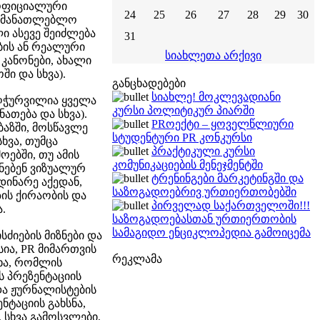
 ოფიციალური
24
25
26
27
28
29
30
განმანათლებლო
ი ასევე შეიძლება
31
ბის ან რეალური
სიახლეთა არქივი
 კანონები, ახალი
ი და სხვა).
განცხადებები
სიახლე! მოკლევადიანი
ღჭურვილია ყველა
კურსი პოლიტიკურ პიარში
ათება და სხვა).
PRოექტი – ყოველწლიური
ბაზში, მოსწავლე
სტუდენტური PR კონკურსი
ხვა, თუმცა
პრაქტიკული კურსი
ებში, თუ ამის
კომუნიკაციების მენეჯმენტში
ნებენ ვიზუალურ
ტრენინგები მარკეტინგში და
დინარე აქედან,
საზოგადოებრივ ურთიერთობებში
ის ქირაობის და
პირველად საქართველოში!!!
.
საზოგადოებასთან ურთიერთობის
სამაგიდო ენციკლოპედია გამოიცემა
ძიების მიზნები და
ია, PR მიმართვის
რეკლამა
სხა, რომლის
ს პრეზენტაციის
და ჟურნალისტების
ნტაციის გახსნა,
 სხვა გამოსვლები,