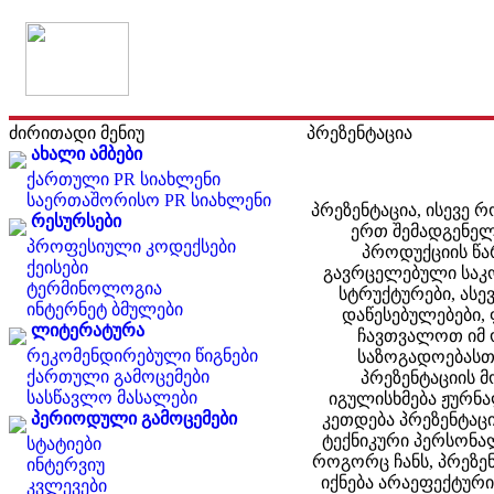
ძირითადი მენიუ
პრეზენტაცია
ახალი ამბები
ქართული PR სიახლენი
საერთაშორისო PR სიახლენი
პრეზენტაცია, ისევე 
რესურსები
ერთ შემადგენელ 
პროფესიული კოდექსები
პროდუქციის წა
ქეისები
გავრცელებული საკ
ტერმინოლოგია
სტრუქტურები, ასე
ინტერნეტ ბმულები
დაწესებულებები, 
ლიტერატურა
ჩავთვალოთ იმ 
რეკომენდირებული წიგნები
საზოგადოებასთ
ქართული გამოცემები
პრეზენტაციის მ
სასწავლო მასალები
იგულისხმება ჟურნა
პერიოდული გამოცემები
კეთდება პრეზენტაცი
ტექნიკური პერსონალ
სტატიები
როგორც ჩანს, პრეზენ
ინტერვიუ
იქნება არაეფექტური
კვლევები