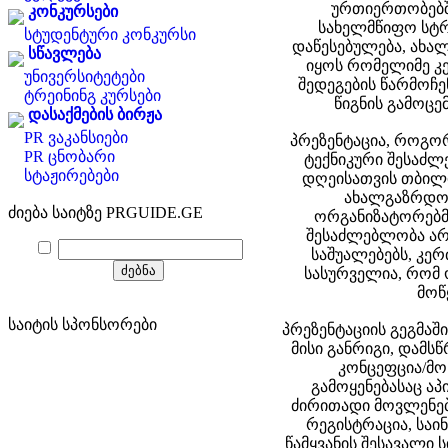
ურთიერთობებში
კონკურსები
სახელმწიფო სტრ
სტუდენტური კონკურსი
დაწესებულება, ახალ
სწავლება
იყოს რომელიმე კე
უნივერსიტეტები
შედეგების წარმოჩე
ტრეინინგ კურსები
წიგნის გამოცე
დასაქმების ბირჟა
PR ვაკანსიები
პრეზენტაცია, როგო
PR ცნობარი
ტექნიკური შესაძლე
სტაჟირებები
დღეისათვის თბილი
ახალგაზრდობ
ძიება საიტზე PRGUIDE.GE
ორგანიზატორებმა
შესაძლებლობა არ
საშუალებებს, კერ
სასურველია, რომ 
მოწ
საიტის სპონსორები
პრეზენტაციის გეგმაშ
მისი განრიგი, დამს
კონცეფცია/მო
გამოყენებასაც აპ
ძირითადი მოვლენები
რეგისტრაცია, საინ
წამყვანის შესავალი 