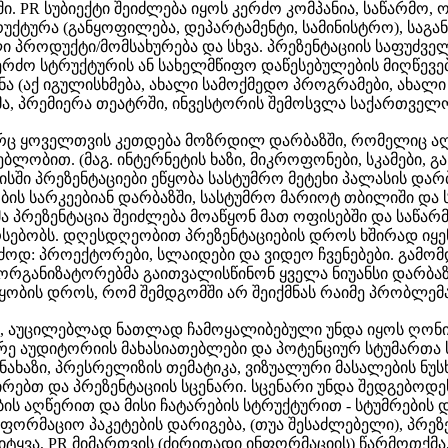
. PR სუბიექტი შეიძლება იყოს კერძო კომპანია, საწარმო,
უქტურა (განყოფილება, დეპარტამენტი, სამინისტრო), სა
ი პროდუქტი/მომსახურება და სხვა. პრეზენტაციის საფუძველ
რძო სტრუქტურის ან სახელმწიფო დაწესებულების მიღწევე
ნა (აქ იგულისხმება, ახალი სამოქმედო პროგრამები, ახალი
მა, პრემიერა თეატრში, ინვესტორის შემოსვლა საქართველოშ
რც ყოველთვის კეთდება მოზრდილ დარბაზში, რომელიც ა
ბლობით. (მაგ. ინტერნეტის ხაზი, მიკროფონები, სკამები, გან
სში პრეზენტაციები ეწყობა სასტუმრო მეტეხი პალასის დარ
ის სარკეებიან დარბაზში, სასტუმრო მარიოტ თბილიში და ს
 პრეზენტაცია შეიძლება მოაწყონ მათ ოფისებში და საწარმო
სებობს. დღესდღეობით პრეზენტაციების დროს ხშირად იყე
ძოდ: პროექტორები, სლაიდები და ვიდეო ჩვენებები. გამომ
ორგანიზატორებმა გაითვალისწინონ ყველა ნიუანსი დარბაზ
ყობის დროს, რომ შემდგომში არ შეიქმნას რაიმე პრობლემა
ი, აუცილებლად ნათლად ჩამოყალიბებული უნდა იყოს ღონის
წრე აუდიტორიის მახასიათებლები და პოტენციურ სტუმართა ს
ნახაზი, პრესრელიზის თემატიკა, ვიზუალური მასალების ნუ
ირებთ და პრეზენტაციის სცენარი. სცენარი უნდა შედგებოდე
ს აღწერით და მისი ჩატარების სტრუქტურით - სტუმრების 
ფორმაციო პაკეტების დარიგება, (თუა შესაძლებელი), პრეზე
სიტყვა, PR მიმართვის (ძირითადი ინფორმაციის) წარმოთქმა,