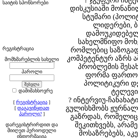
? ჯგუფური ინტ
საიტის სპონსორები
დისკუსიაში მონაწ
სტუმარი (პოლი
ლიდერები, ბ
დამოუკიდებელ
სახელმწიფო მოხე
რეგისტრაცია
რომლებიც საზოგად
კომპეტენტურ აზრს ა
მომხმარებლის სახელი
პრობლემის შესახ
პაროლი
ფორმა ფართოდ
პოლიტიკური დ
ტელევი
დამიმახსოვრე
? ინტერვიუ-ჩანახატი
[
რეგისტრაცია
]
გულისხმობს ჟურნა
[
დაგავიწყდათ
პაროლი?
]
გაზრდას, რომელიც
შეკითხვებს, არამ
დარეგისტრირდით და
მიიღეთ პერიოდული
მოსაზრებებს, ა
ინფორმაცია