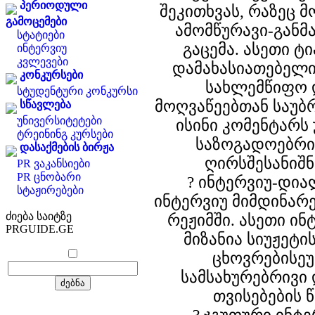
პერიოდული
შეკითხვას, რაზეც 
გამოცემები
ამომწურავი-განმ
სტატიები
გაცემა. ასეთი ტ
ინტერვიუ
კვლევები
დამახასიათებელი
კონკურსები
სახლემწიფო 
სტუდენტური კონკურსი
მოღვაწეებთან საუბ
სწავლება
უნივერსიტეტები
ისინი კომენტარს
ტრეინინგ კურსები
საზოგადოებრი
დასაქმების ბირჟა
ღირსშესანიშნ
PR ვაკანსიები
PR ცნობარი
? ინტერვიუ-დი
სტაჟირებები
ინტერვიუ მიმდინარე
ძიება საიტზე
რეჟიმში. ასეთი ი
PRGUIDE.GE
მიზანია სიუჟეტი
ცხოვრებისეუ
სამსახურებრივი
თვისებების 