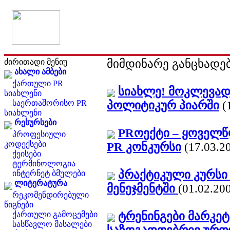
მიმდინარე განცხადე
ძირითადი მენიუ
ახალი ამბები
ქართული PR
სიახლე! მოკლევად
სიახლენი
საერთაშორისო PR
პოლიტიკურ პიარში
(
სიახლენი
რესურსები
PRოექტი – ყოველ
პროფესიული
კოდექსები
PR კონკურსი
(17.03.2
ქეისები
ტერმინოლოგია
პრაქტიკული კურსი 
ინტერნეტ ბმულები
ლიტერატურა
მენეჯმენტში
(01.02.20
რეკომენდირებული
წიგნები
ტრენინგები მარკეტ
ქართული გამოცემები
სასწავლო მასალები