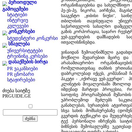
პერიოდული
ორგანიზაციებისა და სახელმწიფო 
გამოცემები
პე-ეს-პე, ნიკორა, აირზენა, მაგის
სტატიები
სააგენტო „ჯიბისი ნიუსი", საინ
ინტერვიუ
თბილისის თავისუფალი უნივერს
კვლევები
საქართველოს სახალხო დამცველ
კონკურსები
გაზის კორპორაცია, საჯარო რეესტრ
ვებ-გვერდების დამზადების ს
სტუდენტური კონკურსი
ითვალისწინებდა.
სწავლება
უნივერსიტეტები
ვინაიდან ზემოაღნიშნული გადახდ
ტრეინინგ კურსები
მოქნილი შედარებით მცირე და სა
დასაქმების ბირჟა
არასამთავრობო ორგანიზაციებ
რომელთათვისაც თანხის ერთიანა
PR ვაკანსიები
დაბრკოლებად იქცეს, კომპანიამ ჩ
PR ცნობარი
პაკეტი - „იქირავე ვებ-გვერდი": 
სტაჟირებები
კლინეტის მოვალეობაში მხოლოდ ვ
იმდენად მარტივი პროცესია, რო
ძიება საიტზე
საოფისე პროგრამებთან მუშაობის
PRGUIDE.GE
უპრობლემოდ შეძლებს საკუთა
განახლებას, სურათების ატვირთვ
სხვა სახის მომსახურებაზე (დომენ
გვერდის ტექნიკური და შეუფერხებ
ტექ. პერსონალი იზრუნებს. საიტ
ბიზნესის შემოსავლებზე უკეთეს
შეღავათიანი ფორმა გახდება.