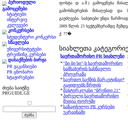
პერიოდული
ფოსტა დ ა.შ.) გამოყენება მასა
გამოცემები
გამოხმაურების მისაღებად და 
სტატიები
გაუძღვება. საბუთები უნდა წარმოა
ინტერვიუ
კვლევები
2009 წლის 23 სექტემბერამდე შემდე
კონკურსები
ქ. 77�
სტუდენტური კონკურსი
სწავლება
სიახლეთა კატეგორი
უნივერსიტეტები
ტრეინინგ კურსები
საერთაშორისო PR სიახლენი
დასაქმების ბირჟა
*
”ბი ბი სი”-ს საერთაშორისო
PR ვაკანსიები
სამსახურის სასწავლო
PR ცნობარი
პროგრამა
სტაჟირებები
*
საერთო საქმის მარკეტინგი*
გაყიდვებს ზრდის
ძიება საიტზე
*
მასტერკლასი “ბრენდი 21”
PRGUIDE.GE
*
პირველი საერთაშორისო
მედია ფორუმი
*
საზაფხულო PR კურსები
უკრაინაში