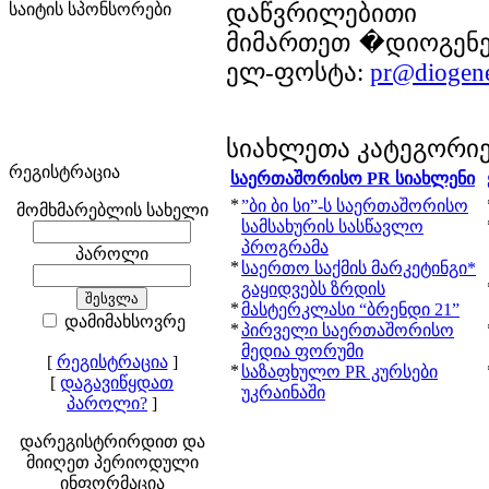
დაწვრილებითი ი
საიტის სპონსორები
მიმართეთ �დიოგენეს
ელ-ფოსტა:
pr@diogen
სიახლეთა კატეგორი
რეგისტრაცია
საერთაშორისო PR სიახლენი
*
”ბი ბი სი”-ს საერთაშორისო
მომხმარებლის სახელი
სამსახურის სასწავლო
პროგრამა
პაროლი
*
საერთო საქმის მარკეტინგი*
გაყიდვებს ზრდის
*
მასტერკლასი “ბრენდი 21”
დამიმახსოვრე
*
პირველი საერთაშორისო
მედია ფორუმი
[
რეგისტრაცია
]
*
საზაფხულო PR კურსები
[
დაგავიწყდათ
უკრაინაში
პაროლი?
]
დარეგისტრირდით და
მიიღეთ პერიოდული
ინფორმაცია