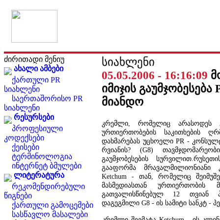
ძირითადი მენიუ
სიახლენი
ახალი ამბები
05.05.2006 - 16:16:09
მ
ქართული PR
იმიჯის გაუმჯობესება
სიახლენი
საერთაშორისო PR
მიანდო
სიახლენი
რესურსები
კრემლი, რომელიც არასოდეს გ
პროფესიული
ურთიერთობების საკითხების ღ
კოდექსები
დახმარებას უცხოელი PR - კონსულტ
ქეისები
რვიანის? (G8) თავმჯდომარეობ
ტერმინოლოგია
გაუმჯობესების სურვილით.რუსეთი
ინტერნეტ ბმულები
გააფორმა მრავალმილიონიანი კ
ლიტერატურა
Ketchum - თან, რომელიც შეიმუშ
მასმედიასთან ურთიერთობის მ
რეკომენდირებული
გათვალისწინებულ 12 თვიან პ
წიგნები
დაგეგმილი G8 - ის სამიტი სანკტ - 
ქართული გამოცემები
სასწავლო მასალები
კრემლი შეემატა Ketchum - ის კლი