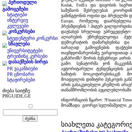
პერიოდული
Kodak, FedEx და დავოსის საერ
გამოცემები
სამუშაოს შესრულებას კოორდინ
სტატიები
ვაშინგტონის ოფისი და ბრუსელში დ
ინტერვიუ
Europe, რომელიც დაარსებული
კვლევები
პრესმდივნის ? პიტერ გილფორდისა
კონკურსები
დაუსახეს სრულიად უპრეცედენტო 
აღიარების უზრუნველყოფა პუტ
სტუდენტური კონკურსი
დემოკრატიის დამარცხებისა და
სწავლება
იარაღად გამოყენების ფაქტე
უნივერსიტეტები
თავმჯდომარეობაზე უარყოფითად აი
ტრეინინგ კურსები
გაზპრომს? შორის ბუნებრივი აირის
დასაქმების ბირჟა
გამო. სენატორმა ჯონ მაკკეინმ
PR ვაკანსიები
ავტორიტარული ტენდენციების გა
PR ცნობარი
სამიტის ბოიკოტირებისაკენ მო
მოადგილის დიმიტრი პესკოვის განმ
სტაჟირებები
არის გასაკეთებელი კრემლის არაერ
თანამშრომლობის აუცილებლობაში 
ძიება საიტზე
PRGUIDE.GE
ინფორმაციის წყარო: ?Financial Tim
მოამზადა: გიორგი სელიმაშვილი, 
სიახლეთა კატეგორი