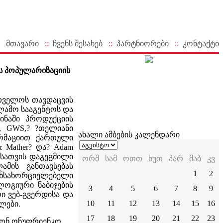
მთავარი
::
ჩვენს შესახებ
::
პარტნიორები
::
კონტაქტი
ის პოპულარიზაციის
რთველოს თავდაცვის
ლამო სააგენტოს და
ინაში პროდუქციის
?, GWS,? ?თელიანი
ახალი ამბების კალენდარი
ორმაციით ქართული
 Mather? და? Adam
სისათვის დაგეგმილი
ორშ
სამ
ოთთ
ხუთ
პარ
შაბ
კვ
ამის განთავსებას
1
2
ანსახორციელებელი
ლოგიური ნაბიჯების
3
4
5
6
7
8
9
ი ვებ-გვერდისა და
10
11
12
13
14
15
16
ლები.
17
18
19
20
21
22
23
ნტონ ონუფრიენკო