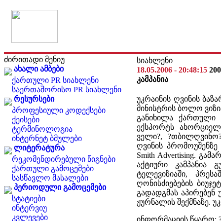
ძირითადი მენიუ
სიახლენი
ახალი ამბები
18.05.2006 - 20:48:15
20
კამპანია
ქართული PR სიახლენი
საერთაშორისო PR სიახლენი
რესურსები
უკრაინის ღვინის ბაზ
მინისტრის ბოლო ვიზი
პროფესიული კოდექსები
განიხილა ქართული ღ
ქეისები
ექსპორტს ახორციელე
ტერმინოლოგია
ველი?, ?თბილღვინო
ინტერნეტ ბმულები
ღვინის პრომოუშენზე 
ლიტერატურა
Smith Advertising. გ
რეკომენდირებული წიგნები
აქტიური კამპანია გ
ქართული გამოცემები
ტელევიზიაში, პრესა
სასწავლო მასალები
ღონისძიებების ბიუჯე
პერიოდული გამოცემები
გადადგმას აპირებენ 
სტატიები
ჟურნალის შექმნაზე. 
ინტერვიუ
კვლევები
ინფორმაციის წყარო: 